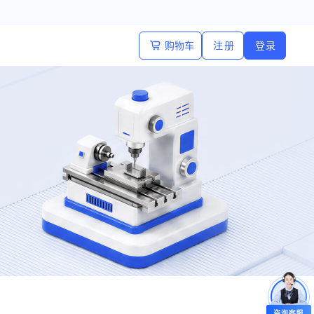
购物车
注 册
登 录